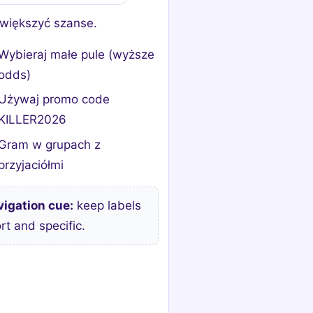
zwiększyć szanse.
Wybieraj małe pule (wyższe
odds)
Używaj promo code
KILLER2026
Gram w grupach z
przyjaciółmi
igation cue:
keep labels
rt and specific.