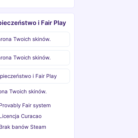
ieczeństwo i Fair Play
rona Twoich skinów.
rona Twoich skinów.
pieczeństwo i Fair Play
ona Twoich skinów.
Provably Fair system
Licencja Curacao
Brak banów Steam