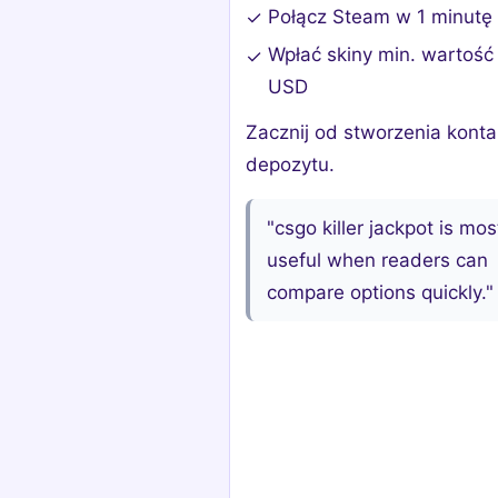
Połącz Steam w 1 minutę
✓
Wpłać skiny min. wartość
✓
USD
Zacznij od stworzenia konta
depozytu.
"csgo killer jackpot is mos
useful when readers can
compare options quickly."