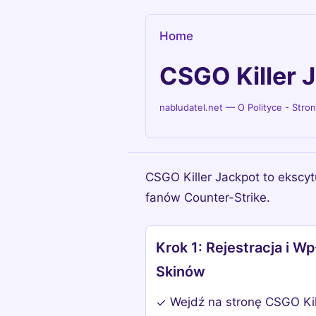
Home
CSGO Killer 
nabludatel.net — O Polityce - Stro
CSGO Killer Jackpot to ekscyt
fanów Counter-Strike.
Krok 1: Rejestracja i Wp
Skinów
Wejdź na stronę CSGO Kil
✓