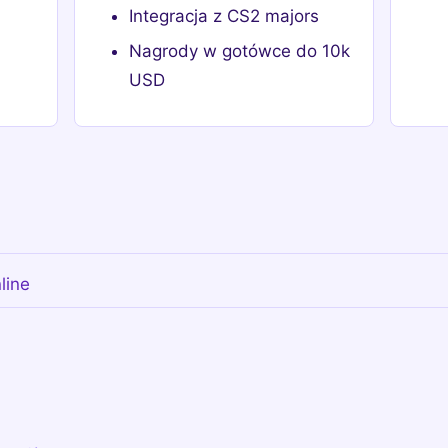
Integracja z CS2 majors
Nagrody w gotówce do 10k
USD
line