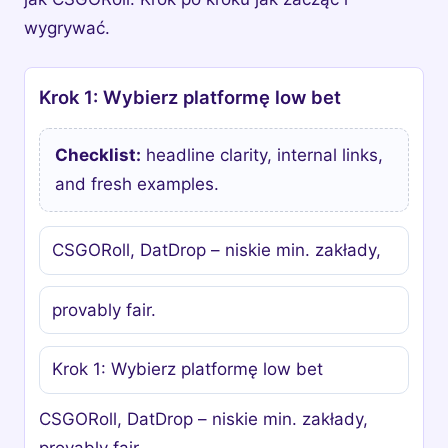
wygrywać.
Krok 1: Wybierz platformę low bet
Checklist:
headline clarity, internal links,
and fresh examples.
CSGORoll, DatDrop – niskie min. zakłady,
provably fair.
Krok 1: Wybierz platformę low bet
CSGORoll, DatDrop – niskie min. zakłady,