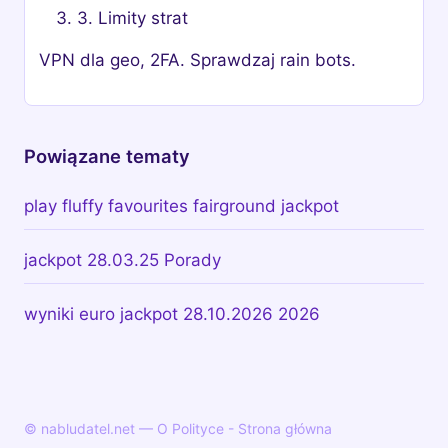
3. Limity strat
VPN dla geo, 2FA. Sprawdzaj rain bots.
Powiązane tematy
play fluffy favourites fairground jackpot
jackpot 28.03.25 Porady
wyniki euro jackpot 28.10.2026 2026
© nabludatel.net — O Polityce - Strona główna