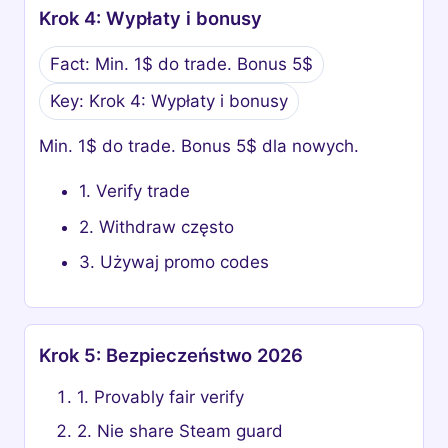
Krok 4: Wypłaty i bonusy
Fact: Min. 1$ do trade. Bonus 5$
Key: Krok 4: Wypłaty i bonusy
Min. 1$ do trade. Bonus 5$ dla nowych.
1. Verify trade
2. Withdraw często
3. Używaj promo codes
Krok 5: Bezpieczeństwo 2026
1. Provably fair verify
2. Nie share Steam guard