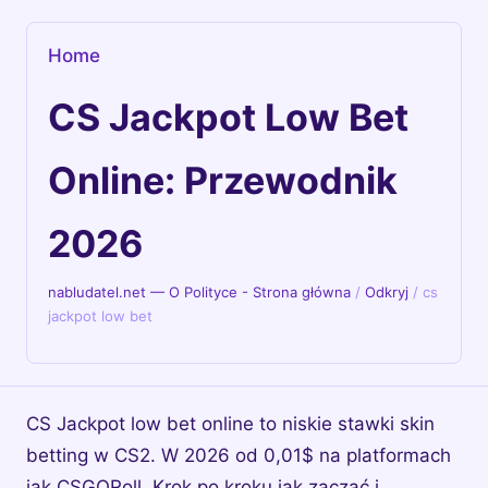
Home
CS Jackpot Low Bet
Online: Przewodnik
2026
nabludatel.net — O Polityce - Strona główna
/
Odkryj
/
cs
jackpot low bet
CS Jackpot low bet online to niskie stawki skin
betting w CS2. W 2026 od 0,01$ na platformach
jak CSGORoll. Krok po kroku jak zacząć i