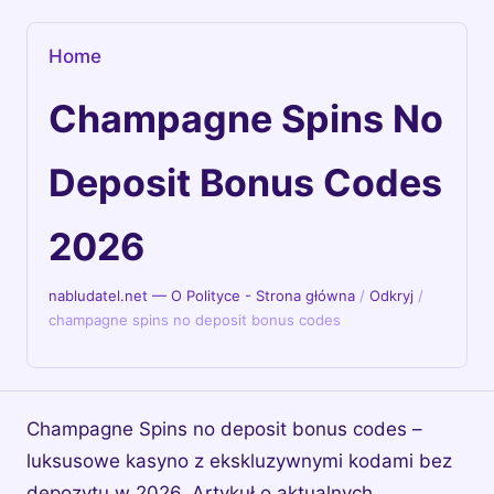
Home
Champagne Spins No
Deposit Bonus Codes
2026
nabludatel.net — O Polityce - Strona główna
/
Odkryj
/
champagne spins no deposit bonus codes
Champagne Spins no deposit bonus codes –
luksusowe kasyno z ekskluzywnymi kodami bez
depozytu w 2026. Artykuł o aktualnych