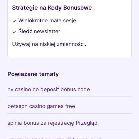
Strategie na Kody Bonusowe
Wielokrotne małe sesje
✓
Śledź newsletter
✓
Używaj na niskiej zmienności.
Powiązane tematy
nv casino no deposit bonus code
betsson casino games free
spinia bonus za rejestrację Przegląd