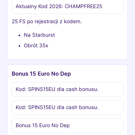
Aktualny Kod 2026: CHAMPFREE25
25 FS po rejestracji z kodem.
Na Starburst
Obrót 35x
Bonus 15 Euro No Dep
Kod: SPINS15EU dla cash bonusu.
Kod: SPINS15EU dla cash bonusu.
Bonus 15 Euro No Dep