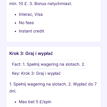
min. 10 £. 3. Bonus natychmiast.
Interac, Visa
No fees
Instant credit
Krok 3: Graj i wypłać
Fact: 1. Spełnij wagering na slotach. 2.
Key: Krok 3: Graj i wypłać
1. Spełnij wagering na slotach. 2. Wypłać do 7
dni.
Max bet 5 £/spin