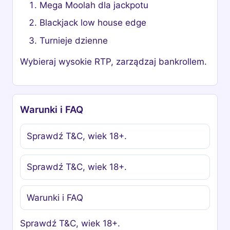
Mega Moolah dla jackpotu
Blackjack low house edge
Turnieje dzienne
Wybieraj wysokie RTP, zarządzaj bankrollem.
Warunki i FAQ
Sprawdź T&C, wiek 18+.
Sprawdź T&C, wiek 18+.
Warunki i FAQ
Sprawdź T&C, wiek 18+.