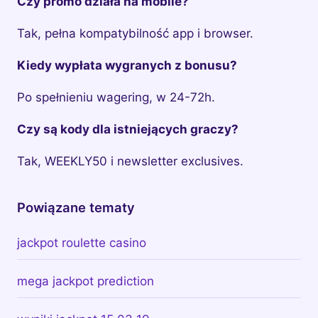
Czy promo działa na mobile?
Tak, pełna kompatybilność app i browser.
Kiedy wypłata wygranych z bonusu?
Po spełnieniu wagering, w 24-72h.
Czy są kody dla istniejących graczy?
Tak, WEEKLY50 i newsletter exclusives.
Powiązane tematy
jackpot roulette casino
mega jackpot prediction