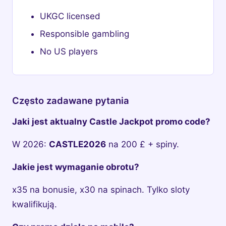
UKGC licensed
Responsible gambling
No US players
Często zadawane pytania
Jaki jest aktualny Castle Jackpot promo code?
W 2026:
CASTLE2026
na 200 £ + spiny.
Jakie jest wymaganie obrotu?
x35 na bonusie, x30 na spinach. Tylko sloty
kwalifikują.