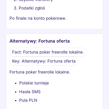
Podatki zgłoś
Po finale na konto pokerowe.
Alternatywy: Fortuna oferta
Fact: Fortuna poker freerolle lokalne.
Key: Alternatywy: Fortuna oferta
Fortuna poker freerolle lokalne.
Polskie turnieje
Hasła SMS
Pula PLN