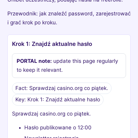
Przewodnik: jak znaleźć password, zarejestrować
i grać krok po kroku.
Krok 1: Znajdź aktualne hasło
PORTAL note:
update this page regularly
to keep it relevant.
Fact: Sprawdzaj casino.org co piątek.
Key: Krok 1: Znajdź aktualne hasło
Sprawdzaj casino.org co piątek.
Hasło publikowane o 12:00