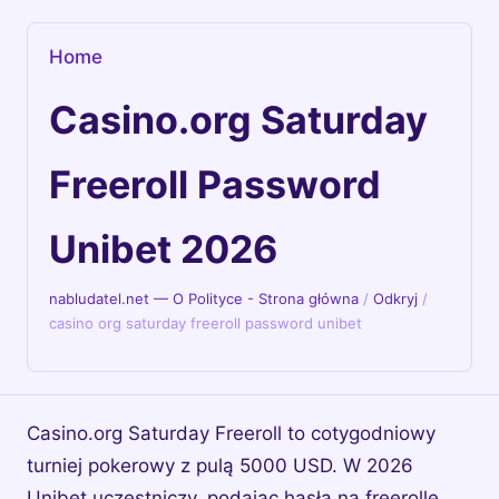
Home
Casino.org Saturday
Freeroll Password
Unibet 2026
nabludatel.net — O Polityce - Strona główna
/
Odkryj
/
casino org saturday freeroll password unibet
Casino.org Saturday Freeroll to cotygodniowy
turniej pokerowy z pulą 5000 USD. W 2026
Unibet uczestniczy, podając hasła na freerolle.