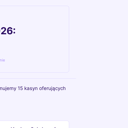
026:
nie
nujemy 15 kasyn oferujących