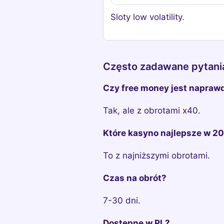
Sloty low volatility.
Często zadawane pytani
Czy free money jest napra
Tak, ale z obrotami x40.
Które kasyno najlepsze w 2
To z najniższymi obrotami.
Czas na obrót?
7-30 dni.
Dostępne w PL?