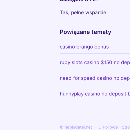
Tak, pełne wsparcie.
Powiązane tematy
casino brango bonus
ruby slots casino $150 no de
need for speed casino no dep
hunnyplay casino no deposit 
© nabludatel.net — O Polityce - Str