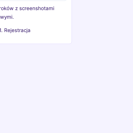
kroków z screenshotami
owymi.
1. Rejestracja