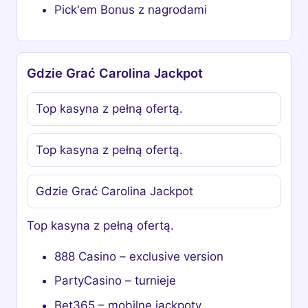
Pick'em Bonus z nagrodami
Gdzie Grać Carolina Jackpot
Top kasyna z pełną ofertą.
Top kasyna z pełną ofertą.
Gdzie Grać Carolina Jackpot
Top kasyna z pełną ofertą.
888 Casino – exclusive version
PartyCasino – turnieje
Bet365 – mobilne jackpoty