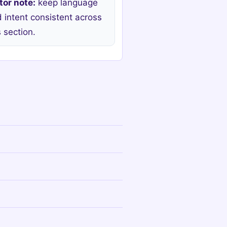
tor note:
keep language
 intent consistent across
s section.