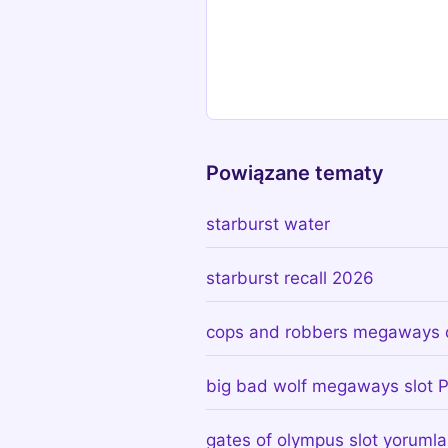
Powiązane tematy
starburst water
starburst recall 2026
cops and robbers megaways
big bad wolf megaways slot 
gates of olympus slot yorumla