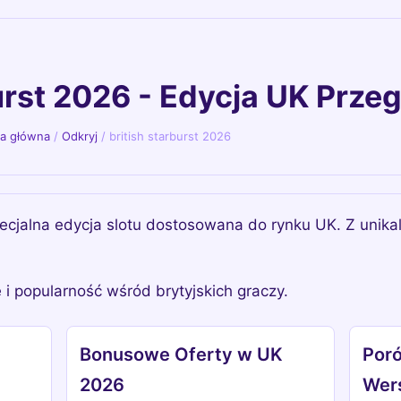
urst 2026 - Edycja UK Prze
na główna
/
Odkryj
/
british starburst 2026
pecjalna edycja slotu dostosowana do rynku UK. Z unika
 i popularność wśród brytyjskich graczy.
t
Bonusowe Oferty w UK
Poró
2026
Wer
,