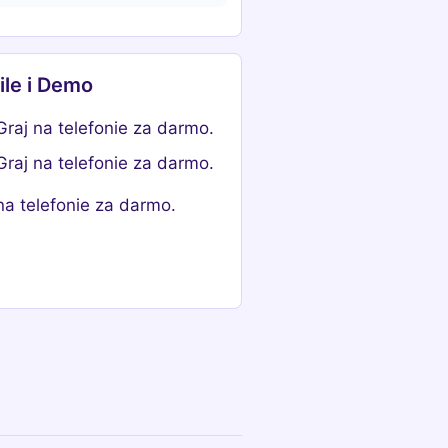
le i Demo
Graj na telefonie za darmo.
Graj na telefonie za darmo.
na telefonie za darmo.