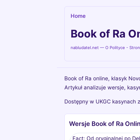
Home
Book of Ra On
nabludatel.net — O Polityce - Stro
Book of Ra online, klasyk Nov
Artykuł analizuje wersje, kasyn
Dostępny w UKGC kasynach z 
Wersje Book of Ra Onli
Fact: Od oryginalnej po De