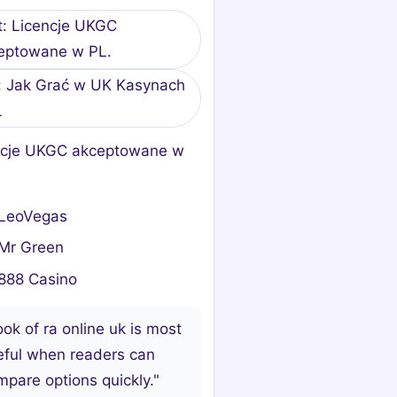
t: Licencje UKGC
eptowane w PL.
: Jak Grać w UK Kasynach
L
ncje UKGC akceptowane w
LeoVegas
Mr Green
888 Casino
ok of ra online uk is most
eful when readers can
mpare options quickly."