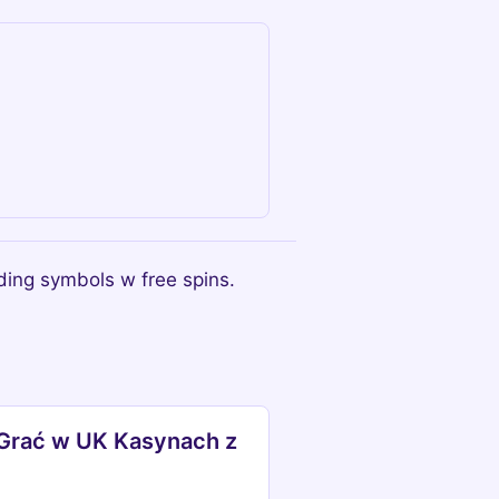
ding symbols w free spins.
 Grać w UK Kasynach z