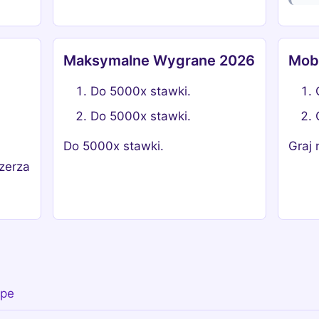
Maksymalne Wygrane 2026
Mobi
Do 5000x stawki.
Do 5000x stawki.
Do 5000x stawki.
Graj 
szerza
ipe