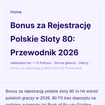
Home
Bonus za Rejestrację
Polskie Sloty 80:
Przewodnik 2026
nabludatel.net — O Polityce - Strona główna
/
Odkryj
/
bonus za rejestrację polskie sloty 80 Przewodnik
Bonus za rejestrację polskie sloty 80 to hit wśród
polskich graczy w 2026. 80 FS bez depozytu na
rodzime automaty jak Book of Ra czy Sizzling