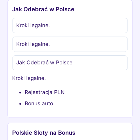
Jak Odebrać w Polsce
Kroki legalne.
Kroki legalne.
Jak Odebrać w Polsce
Kroki legalne.
Rejestracja PLN
Bonus auto
Polskie Sloty na Bonus