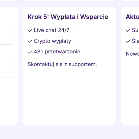
Krok 5: Wypłata i Wsparcie
Aktu
Live chat 24/7
Su
✓
✓
Crypto wypłaty
Śl
✓
✓
48h przetwarzanie
✓
Nowe
Skontaktuj się z supportem.