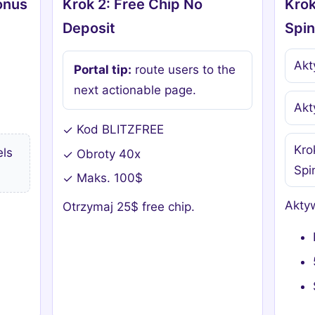
onus
Krok 2: Free Chip No
Krok
Deposit
Spi
Akt
Portal tip:
route users to the
next actionable page.
Akt
Kod BLITZFREE
✓
Kro
els
Obroty 40x
✓
Spi
Maks. 100$
✓
Aktyw
Otrzymaj 25$ free chip.