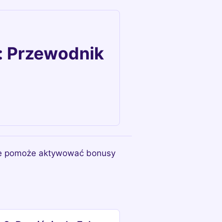
t: Przewodnik
uide pomoże aktywować bonusy