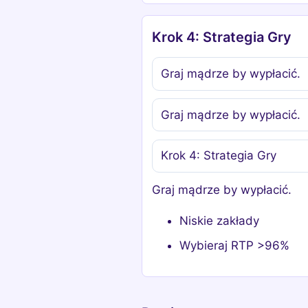
Krok 4: Strategia Gry
Graj mądrze by wypłacić.
Graj mądrze by wypłacić.
Krok 4: Strategia Gry
Graj mądrze by wypłacić.
Niskie zakłady
Wybieraj RTP >96%