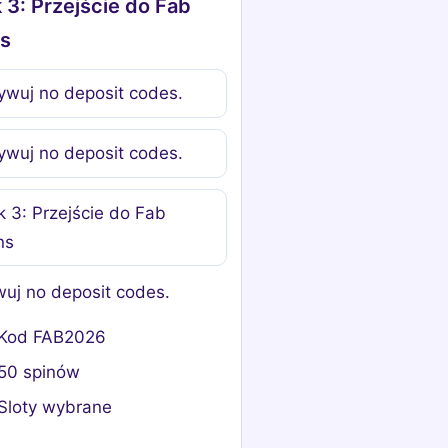
 3: Przejście do Fab
ns
ywuj no deposit codes.
ywuj no deposit codes.
k 3: Przejście do Fab
ns
uj no deposit codes.
Kod FAB2026
50 spinów
Sloty wybrane