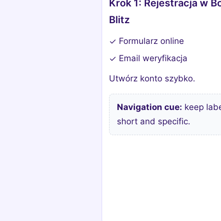
Krok 1: Rejestracja w B
Blitz
Formularz online
✓
Email weryfikacja
✓
Utwórz konto szybko.
Navigation cue:
keep lab
short and specific.