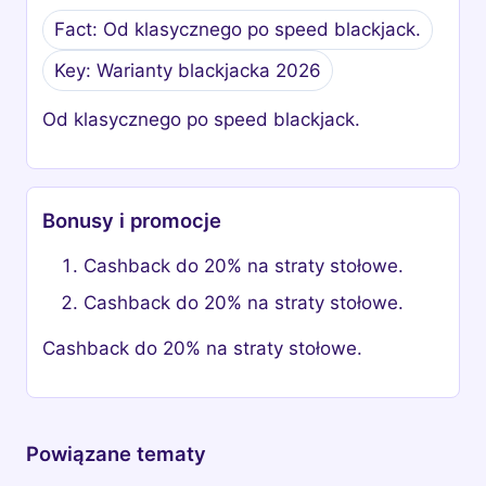
Fact: Od klasycznego po speed blackjack.
Key: Warianty blackjacka 2026
Od klasycznego po speed blackjack.
Bonusy i promocje
Cashback do 20% na straty stołowe.
Cashback do 20% na straty stołowe.
Cashback do 20% na straty stołowe.
Powiązane tematy