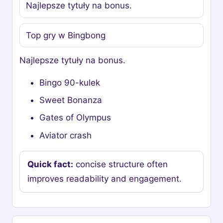
Najlepsze tytuły na bonus.
Top gry w Bingbong
Najlepsze tytuły na bonus.
Bingo 90-kulek
Sweet Bonanza
Gates of Olympus
Aviator crash
Quick fact:
concise structure often
improves readability and engagement.