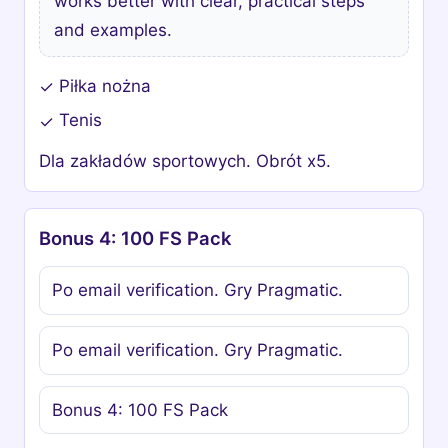
works better with clear, practical steps
and examples.
Piłka nożna
✓
Tenis
✓
Dla zakładów sportowych. Obrót x5.
Bonus 4: 100 FS Pack
Po email verification. Gry Pragmatic.
Po email verification. Gry Pragmatic.
Bonus 4: 100 FS Pack