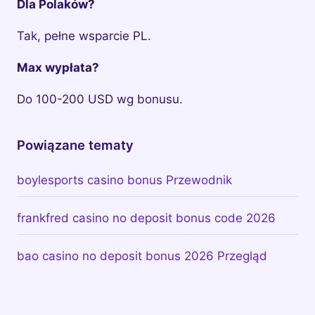
Dla Polaków?
Tak, pełne wsparcie PL.
Max wypłata?
Do 100-200 USD wg bonusu.
Powiązane tematy
boylesports casino bonus Przewodnik
frankfred casino no deposit bonus code 2026
bao casino no deposit bonus 2026 Przegląd