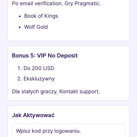
Po email verification. Gry Pragmatic.
Book of Kings
Wolf Gold
Bonus 5: VIP No Deposit
Do 200 USD
Ekskluzywny
Dla stałych graczy. Kontakt support.
Jak Aktywować
Wpisz kod przy logowaniu.