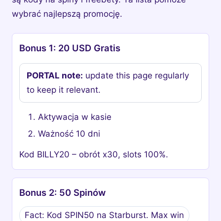
wybrać najlepszą promocję.
Bonus 1: 20 USD Gratis
PORTAL note:
update this page regularly
to keep it relevant.
Aktywacja w kasie
Ważność 10 dni
Kod BILLY20 – obrót x30, slots 100%.
Bonus 2: 50 Spinów
Fact: Kod SPIN50 na Starburst. Max win