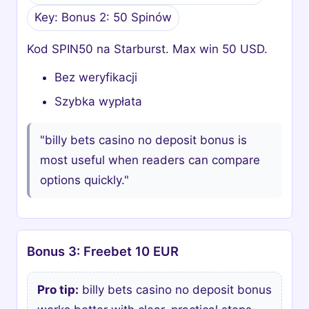
Key: Bonus 2: 50 Spinów
Kod SPIN50 na Starburst. Max win 50 USD.
Bez weryfikacji
Szybka wypłata
"billy bets casino no deposit bonus is
most useful when readers can compare
options quickly."
Bonus 3: Freebet 10 EUR
Pro tip:
billy bets casino no deposit bonus