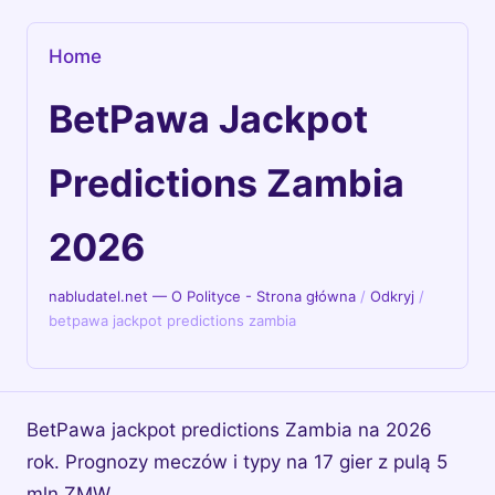
Home
BetPawa Jackpot
Predictions Zambia
2026
nabludatel.net — O Polityce - Strona główna
/
Odkryj
/
betpawa jackpot predictions zambia
BetPawa jackpot predictions Zambia na 2026
rok. Prognozy meczów i typy na 17 gier z pulą 5
mln ZMW.