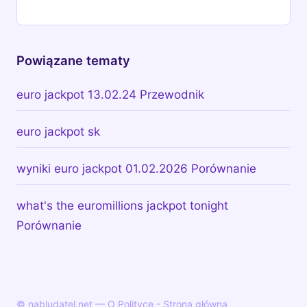
Powiązane tematy
euro jackpot 13.02.24 Przewodnik
euro jackpot sk
wyniki euro jackpot 01.02.2026 Porównanie
what's the euromillions jackpot tonight
Porównanie
© nabludatel.net — O Polityce - Strona główna