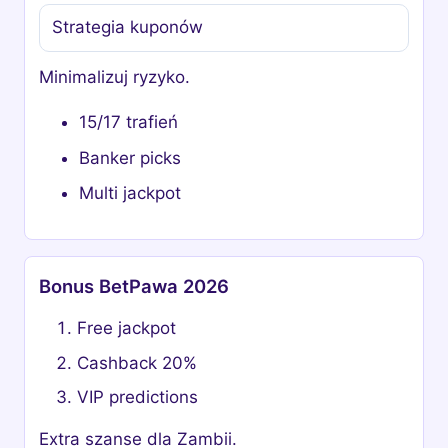
Strategia kuponów
Minimalizuj ryzyko.
15/17 trafień
Banker picks
Multi jackpot
Bonus BetPawa 2026
Free jackpot
Cashback 20%
VIP predictions
Extra szanse dla Zambii.