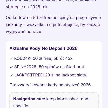
strategie na 2026 rok.
Od kodów na 50 zł free po spiny na progresywne
jackpoty – wszystko, co potrzebujesz, by zacząć
wygrywać od razu.
Aktualne Kody No Deposit 2026
KOD24K: 50 zł free, obrót 45x.
✓
SPINY2026: 50 spinów na Starburst.
✓
JACKPOTFREE: 20 zł na jackpot sloty.
✓
Oto zweryfikowane kody na styczeń 2026.
Navigation cue:
keep labels short and
specific.