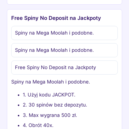
Free Spiny No Deposit na Jackpoty
Spiny na Mega Moolah i podobne.
Spiny na Mega Moolah i podobne.
Free Spiny No Deposit na Jackpoty
Spiny na Mega Moolah i podobne.
1. Użyj kodu JACKPOT.
2. 30 spinów bez depozytu.
3. Max wygrana 500 zł.
4. Obrót 40x.