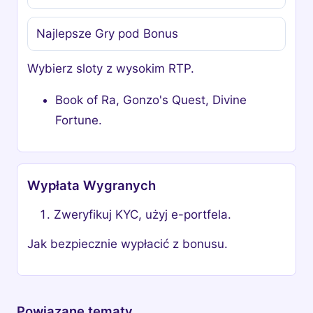
Najlepsze Gry pod Bonus
Wybierz sloty z wysokim RTP.
Book of Ra, Gonzo's Quest, Divine
Fortune.
Wypłata Wygranych
Zweryfikuj KYC, użyj e-portfela.
Jak bezpiecznie wypłacić z bonusu.
Powiązane tematy