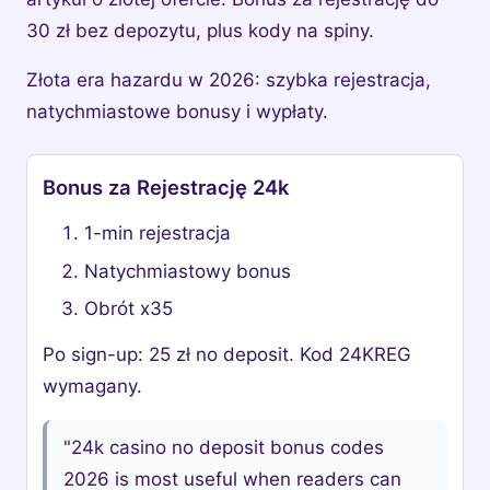
30 zł bez depozytu, plus kody na spiny.
Złota era hazardu w 2026: szybka rejestracja,
natychmiastowe bonusy i wypłaty.
Bonus za Rejestrację 24k
1-min rejestracja
Natychmiastowy bonus
Obrót x35
Po sign-up: 25 zł no deposit. Kod 24KREG
wymagany.
"24k casino no deposit bonus codes
2026 is most useful when readers can