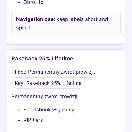
Obrót 1x
Navigation cue:
keep labels short and
specific.
Rakeback 25% Lifetime
Fact: Permanentny zwrot prowizji.
Key: Rakeback 25% Lifetime
Permanentny zwrot prowizji.
Sportsbook włączony
VIP tiers