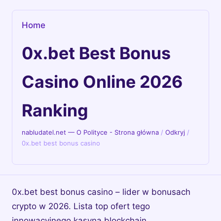
Home
0x.bet Best Bonus
Casino Online 2026
Ranking
nabludatel.net — O Polityce - Strona główna
/
Odkryj
/
0x.bet best bonus casino
0x.bet best bonus casino – lider w bonusach
crypto w 2026. Lista top ofert tego
innowacyjnego kasyna blockchain.