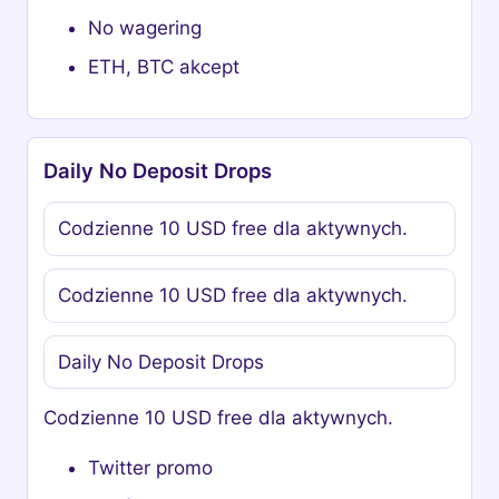
No wagering
ETH, BTC akcept
Daily No Deposit Drops
Codzienne 10 USD free dla aktywnych.
Codzienne 10 USD free dla aktywnych.
Daily No Deposit Drops
Codzienne 10 USD free dla aktywnych.
Twitter promo