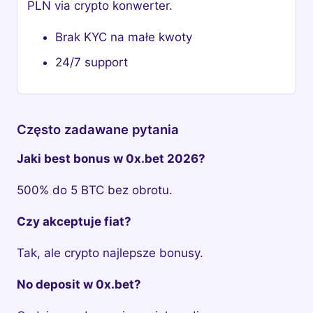
PLN via crypto konwerter.
Brak KYC na małe kwoty
24/7 support
Często zadawane pytania
Jaki best bonus w 0x.bet 2026?
500% do 5 BTC bez obrotu.
Czy akceptuje fiat?
Tak, ale crypto najlepsze bonusy.
No deposit w 0x.bet?